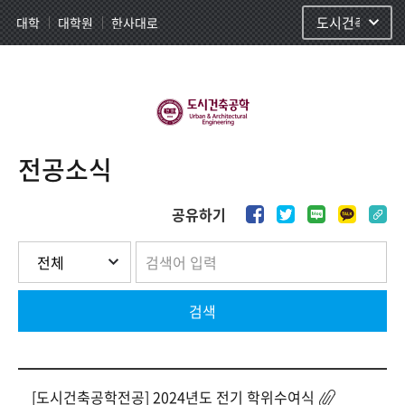
사이트정보 바로가기
주메뉴 바로가기
본문 바로가기
대학
대학원
한사대로
도시건축
전공소식
공유하기
검색
[도시건축공학전공] 2024년도 전기 학위수여식