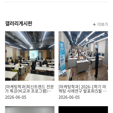
갤러리게시판
더보기
[마케팅학과]최신트렌드 전문
[마케팅학과] 2026-1학기 마
가 특강(비교과 프로그램)
케팅 사례연구 발표회(5월 30
(2026.5.30)
일, 졸업논문발표회)
2026-06-05
2026-06-05