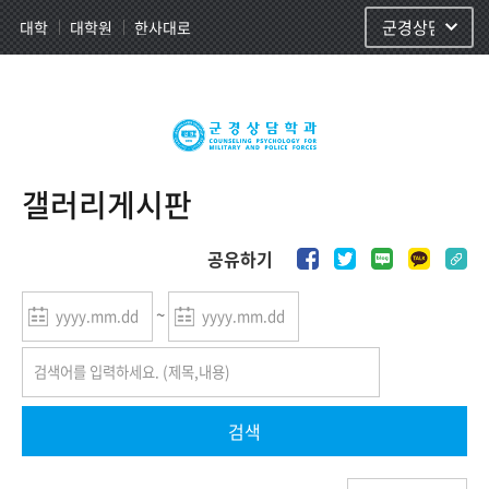
사이트정보 바로가기
주메뉴 바로가기
본문 바로가기
대학
대학원
한사대로
군경상담학과
갤러리게시판
공유하기
~
검색