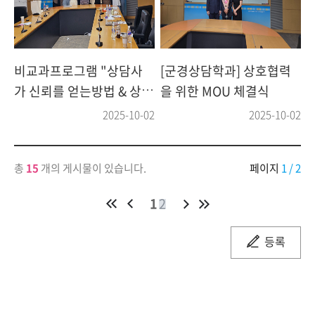
비교과프로그램 "상담사
[군경상담학과] 상호협력
가 신뢰를 얻는방법 & 상담
을 위한 MOU 체결식
에서 다루는 마음의구조"
2025-10-02
2025-10-02
특강
총
15
개의 게시물이 있습니다.
페이지
1
/ 2
1
2
등록