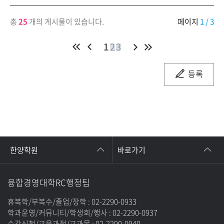
총
25
개의 게시물이 있습니다.
페이지
1
/ 3
1
2
3
등록
한양학원
바로가기
융합경영대학RC행정팀
휴복학/부복수/졸업/장학 : 02-2290-0933
학과운영/커뮤니티/학생회/행사 : 02-2290-0937
수강신청/교육과정/교과목 : 02-2290-0940